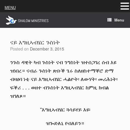
MENU
Skip
Menu
to
content
ናይ እግዚኣብሄር ጉስነት
Posted on
December 3, 2015
ንጉስ ዳዊት ካብ ጉስነት ናብ ንግስነት ዝተሰጋገረ ሰብ እዩ
ዝነበረ። ናብራ ጉስነት ጽቡቕ ጌሩ ስለዘስተማቐሮ ድማ
ብዛዕባ ነቲ ናይ እግዚኣብሄር ሓልዮት፡ ለውሃት፡ መሪሕነት፡
ፍቕሪ . . . ወዘተ ብጉስነት እግዚኣብሄር ከምዚ ክብል
ዝገለጾ።
“እግዚኣብሄር ጓሳይየይ እዩ፡
ዝጐድለኒ የብለይን።