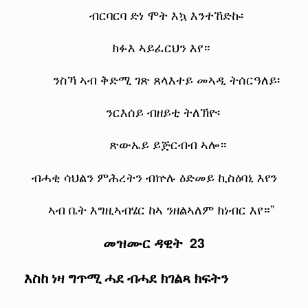
ብርባርባ ድነ ሞት እኳ እንተኸድኩ፡
ክፉእ ኣይፈርህን እየ።
ንስኻ ኣብ ቅድሚ ገጽ ጸላእተይ መኣዲ ትሰርዓለይ፡
ንርእሰይ ብዘይቲ ትለኽዮ፡
ጽውኤይ ይጅርብብ ኣሎ።
ብሓቂ ሳህልን ምሕረትን ብኵሉ ዕድመይ ኪስዕባኒ እየን
ኣብ ቤት እግዚኣብሄር ከኣ ንዘልኣለም ክነብር እየ።”
መዝሙር ዳዊት 23
እስከ ነዛ ግጥሚ ሓደ ብሓደ ክገልጻ ክፍትን