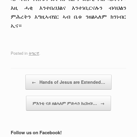
እዚ ሓቂ እንተበሪህልና እንተነቢርናሉን ብሳህልን
ምሕረትን እግዚኣብሄር ኣብ ቤቱ ንዘልኣለም ክንነብር
ኢና።
Posted in
ትግርኛ
.
Post navigation
←
Hands of Jesus are Extended…
ምእንቲ ናይ ዘልኣለም ምድሓን ክረክብ፡…
→
Follow us on Facebook!