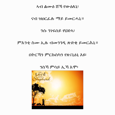
ኣብ ልሙዕ ሸኻ የውዕለኒ፡
ናብ ዝዐርፈሉ ማይ ይመርሓኒ።
ንሱ ንነፍሰይ የህድኣ፡
ምእንቲ ስሙ ኢሉ ብመንገዲ ጽድቂ ይመርሕኒ።
በትርኻን ምርኩስካን የጸናኒዕኒ እዩ፡
ንስኻ ምሳይ ኢኻ እሞ፡