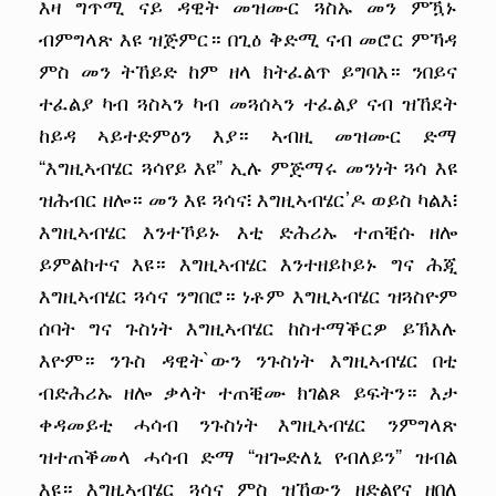
እዛ ግጥሚ ናይ ዳዊት መዝሙር ጓስኡ መን ምዃኑ
ብምግላጽ እዩ ዝጅምር። በጊዕ ቅድሚ ናብ መሮር ምኻዳ
ምስ መን ትኸይድ ከም ዘላ ክትፈልጥ ይግባእ። ንበይና
ተፈልያ ካብ ጓስኣን ካብ መጓሰኣን ተፈልያ ናብ ዝኸደት
ከይዳ ኣይተድምዕን እያ። ኣብዚ መዝሙር ድማ
“እግዚኣብሄር ጓሳየይ እዩ” ኢሉ ምጅማሩ መንነት ጓሳ እዩ
ዝሕብር ዘሎ። መን እዩ ጓሳና፧ እግዚኣብሄር’ዶ ወይስ ካልእ፧
እግዚኣብሄር እንተኾይኑ እቲ ድሕሪኡ ተጠቒሱ ዘሎ
ይምልከተና እዩ። እግዚኣብሄር እንተዘይኮይኑ ግና ሕጂ
እግዚኣብሄር ጓሳና ንግበሮ። ነቶም እግዚኣብሄር ዝጓስዮም
ሰባት ግና ጉስነት እግዚኣብሄር ከስተማቕርዎ ይኽእሉ
እዮም። ንጉስ ዳዊት`ውን ንጉስነት እግዚኣብሄር በቲ
ብድሕሪኡ ዘሎ ቃላት ተጠቒሙ ክገልጾ ይፍትን። እታ
ቀዳመይቲ ሓሳብ ንጉስነት እግዚኣብሄር ንምግላጽ
ዝተጠቕመላ ሓሳብ ድማ “ዝጐድለኒ የብለይን” ዝብል
እዩ። እግዚኣብሄር ጓሳና ምስ ዝኸውን ዘድልየና ዘበለ