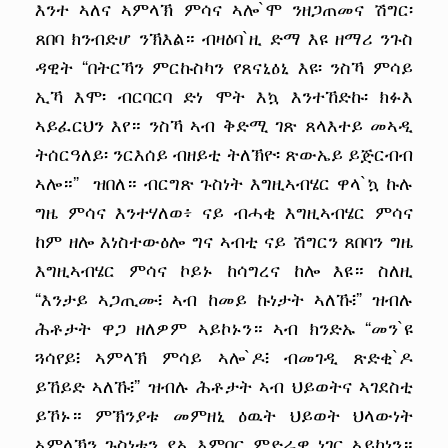
እንተ ኣለና ኣምላኽ ምሳና ኣሎ`ሞ ንዘጋጠመና ሽግር፡
ጸበባ ክንብድሆ ንኽእል። ብዛዕባ`ዚ ድማ እዩ ዘማሪ ንጉስ
ዳዊት “በትርኻን ምርኩስካን የጸናኒዕኒ እዩ፡ ንስኻ ምሳይ
ኢኻ እሞ፡ ብርባርባ ድነ ሞት እኳ እንተኸድኩ፡ ክፉእ
ኣይፈርህን እየ። ንስኻ ኣብ ቅድሚ ገጽ ጸላእተይ መኣዲ
ትሰርዓለይ፡ ንርእሰይ ብዘይቲ ትለኽዮ፡ ጽውኤይ ይጅርብብ
ኣሎ።” ዝበለ። ብርግጽ ጉስነት እግዚኣብሄር ዋላ`ኳ ኩሉ
ግዜ ምሳና እንተሃለወ፥ ናይ ብሓቂ እግዚኣብሄር ምሳና
ከም ዘሎ እነስተውዕሎ ግና ኣብቲ ናይ ሽግርን ጸበባን ግዜ
እግዚኣብሄር ምሳና ኮይኑ ከሳግረና ከሎ እዩ። ስለዚ
“እንታይ ኣጋጢሙ፧ ኣብ ከመይ ኩነታት ኣለኹ፧” ዝብሉ
ሕቶታት ዋጋ ዘለዎም ኣይኮኑን። ኣብ ክንድኡ “መን`ዩ
ጓሳየይ፧ ኣምላኽ ምሳይ ኣሎ`ዶ፧ ብመገዲ ጽድቂ`ዶ
ይኸይድ ኣለኹ፧” ዝብሉ ሕቶታት ኣብ ህይወትና ኣገደስቲ
ይኾኑ። ምኽንያቱ መምዘኒ ዕዉት ህይወት ህላውነት
ኣምላኽን ጉስነቱን ደኣ እምበር ምድራዊ ነገር ኣይኮነን።