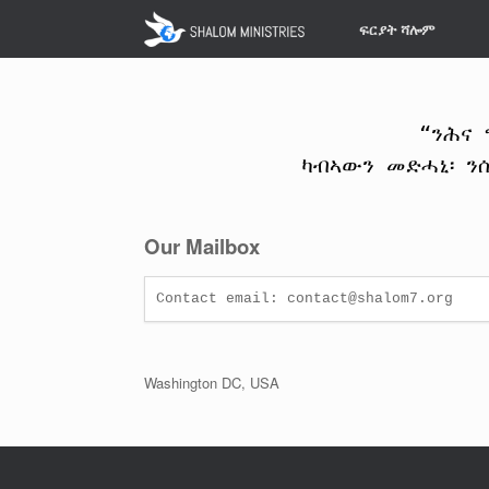
Skip
ፍርያት ሻሎም
to
content
“ንሕና 
ካብኣውን መድሓኒ፡ ንሱ
Our Mailbox
Contact email: 
contact@shalom7.org
Washington DC, USA