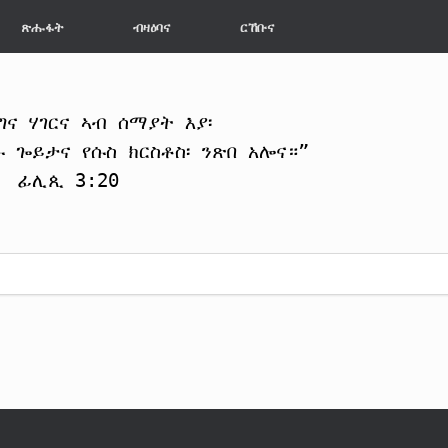
ጽሑፋት
ብዛዕባና
ርኸቡና
ግና ሃገርና ኣብ ሰማያት እያ፡
 ጐይታና የሱስ ክርስቶስ፡ ንጽበ አሎና።”
ፊሊጲ 3:20